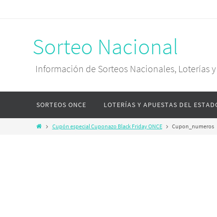
Sorteo Nacional
Información de Sorteos Nacionales, Loterías 
SORTEOS ONCE
LOTERÍAS Y APUESTAS DEL ESTAD
Cupón especial Cuponazo Black Friday ONCE
Cupon_numeros