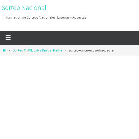
Sorteo Nacional
Información de Sorteos Nacionales, Loterías y Apuestas
Sorteo ONCE Extra Día del Padre
sorteo-once-extra-dia-padre