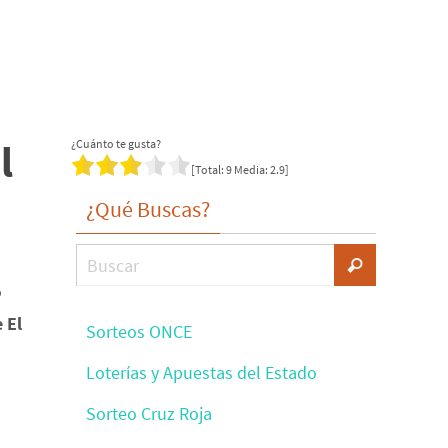
l
¿Cuánto te gusta?
[Total:
9
Media:
2.9
]
¿Qué Buscas?
o
 El
Sorteos ONCE
Loterías y Apuestas del Estado
Sorteo Cruz Roja