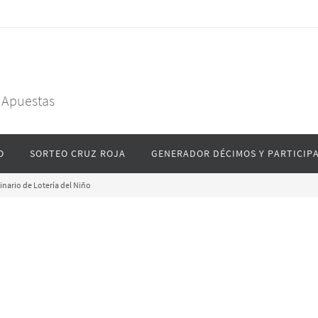
y Apuestas
O
SORTEO CRUZ ROJA
GENERADOR DÉCIMOS Y PARTICIP
inario de Lotería del Niño