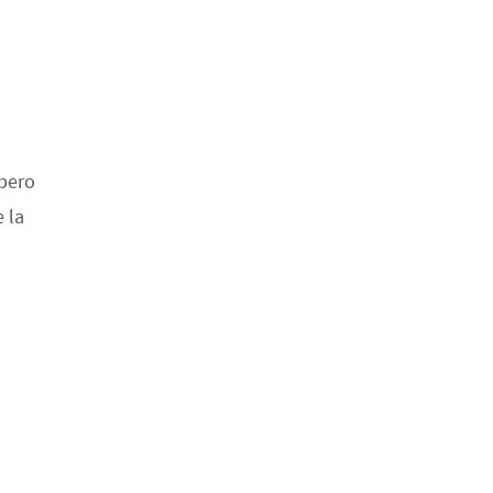
 pero
e la